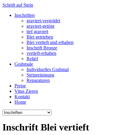
Schrift auf Stein
Inschriften
graviert-vergoldet
graviert-getönt
tief graviert
Blei getrieben
Blei vertieft und erhaben
Inschrift Bronze
vertieft-erhaben
Relief
Grabmale
Individuelles Grabmal
Steinreinigung
Reparaturen
Preise
Vitus Zieren
Kontakt
Home
Inschrift Blei vertieft