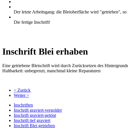
Der letzte Arbeitsgang: die Bleioberfläche wird "getrieben", so
Die fertige Inschrift!
Inschrift Blei erhaben
Eine getriebene Bleischrift wird durch Zurücksetzen des Hintergrunde
Haltbarkeit: unbegrenzt, manchmal kleine Reparaturen
< Zurück
Weiter >
Inschriften
Inschrift graviert-vergoldet
Inschrift graviert-getönt
Inschrift tief graviert
Inschrift Blei getrieben